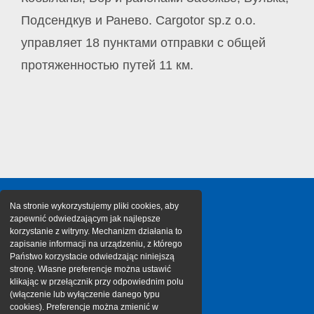
Подсендкув и Ранево. Cargotor sp.z o.o.
управляет 18 пунктами отправки с общей
протяженностью путей 11 км.
Na stronie wykorzystujemy pliki cookies, aby
zapewnić odwiedzającym jak najlepsze
korzystanie z witryny. Mechanizm działania to
zapisanie informacji na urządzeniu, z którego
Państwo korzystacie odwiedzając niniejszą
stronę. Własne preferencje można ustawić
klikając w przełącznik przy odpowiednim polu
(włączenie lub wyłączenie danego typu
cookies). Preferencje można zmienić w