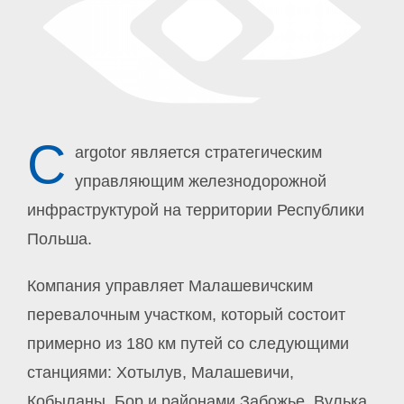
C
argotor является стратегическим
управляющим железнодорожной
инфраструктурой на территории Республики
Польша.
Компания управляет Малашевичским
перевалочным участком, который состоит
примерно из 180 км путей со следующими
станциями: Хотылув, Малашевичи,
Кобыланы, Бор и районами Забожье, Вулька,