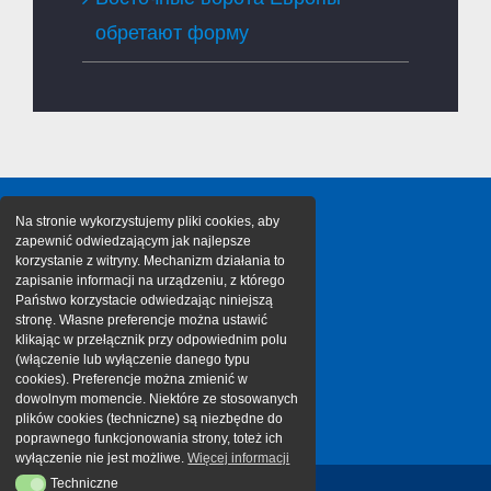
обретают форму
Na stronie wykorzystujemy pliki cookies, aby
zapewnić odwiedzającym jak najlepsze
korzystanie z witryny. Mechanizm działania to
zapisanie informacji na urządzeniu, z którego
Państwo korzystacie odwiedzając niniejszą
stronę. Własne preferencje można ustawić
klikając w przełącznik przy odpowiednim polu
(włączenie lub wyłączenie danego typu
cookies). Preferencje można zmienić w
dowolnym momencie. Niektóre ze stosowanych
plików cookies (techniczne) są niezbędne do
poprawnego funkcjonowania strony, toteż ich
wyłączenie nie jest możliwe.
Więcej informacji
Techniczne
Techniczne