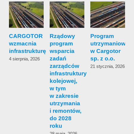
CARGOTOR
Rządowy
Program
wzmacnia
program
utrzymaniowy
s
infrastrukturę
wsparcia
w Cargotor
zadań
sp. z o.o.
4 sierpnia, 2026
zarządców
s
21 stycznia, 2026
infrastruktury
c
kolejowej,
w tym
1
w zakresie
utrzymania
i remontów,
do 2028
roku
28 maja, 2026