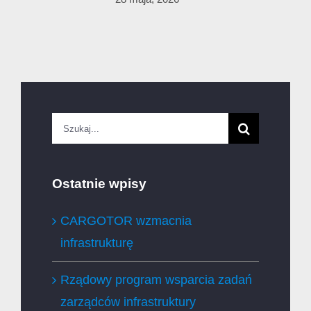
Szukaj
Ostatnie wpisy
CARGOTOR wzmacnia
infrastrukturę
Rządowy program wsparcia zadań
zarządców infrastruktury