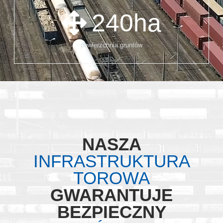
240
ha
powierzchnia gruntów
NASZA
INFRASTRUKTURA
TOROWA
GWARANTUJE
BEZPIECZNY