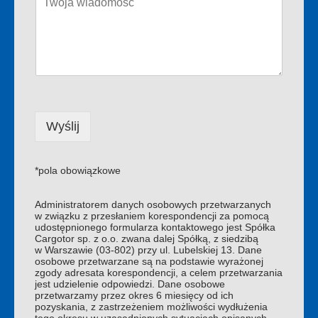
w
i
l
i
a
*
s
d
k
o
o
m
*
o
ś
ć
*
Wyślij
*pola obowiązkowe
Administratorem danych osobowych przetwarzanych
w związku z przesłaniem korespondencji za pomocą
udostępnionego formularza kontaktowego jest Spółka
Cargotor sp. z o.o. zwana dalej Spółką, z siedzibą
w Warszawie (03-802) przy ul. Lubelskiej 13. Dane
osobowe przetwarzane są na podstawie wyrażonej
zgody adresata korespondencji, a celem przetwarzania
jest udzielenie odpowiedzi. Dane osobowe
przetwarzamy przez okres 6 miesięcy od ich
pozyskania, z zastrzeżeniem możliwości wydłużenia