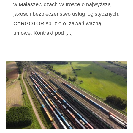
w Małaszewiczach W trosce o najwyższą
jakość i bezpieczeństwo usług logistycznych,
CARGOTOR sp. z o.o. zawarł ważną
umowę. Kontrakt pod [...]
Rządowy program wsparcia zadań
zarządców infrastruktury kolejowej,
w tym w zakresie utrzymania
i remontów, do 2028 roku