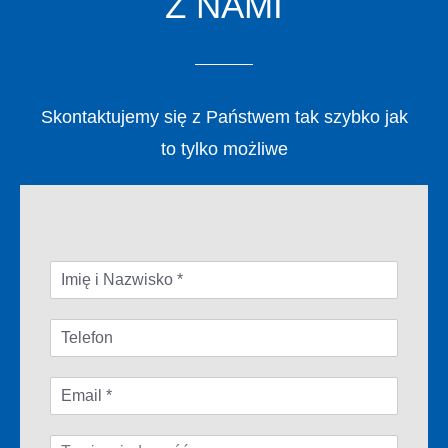
Z NAMI
Skontaktujemy się z Państwem tak szybko jak
to tylko możliwe
I
m
i
T
ę
e
i
l
E
e
N
m
f
a
a
o
z
W
i
n