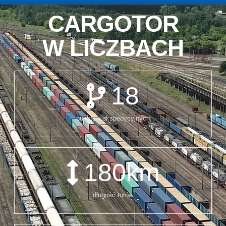
CARGOTOR
W LICZBACH
18
punktów ekspedycyjnych
180
km
długość torów