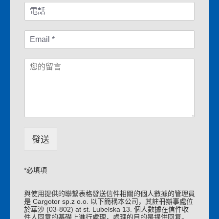
T
e
e
a
l
n
E
e
d
m
p
S
a
h
u
W
i
o
r
i
l
n
n
a
*
e
a
d
m
o
e
m
*
o
ś
發送
ć
*
*必填項
與使用提供的聯繫表格發送信件相關的個人數據的管理員
是 Cargotor sp.z o.o. 以下簡稱本公司，其註冊辦事處位
於華沙 (03-802) at st. Lubelska 13. 個人數據在信件收
件人同意的基礎上進行處理，處理的目的是提供回复。