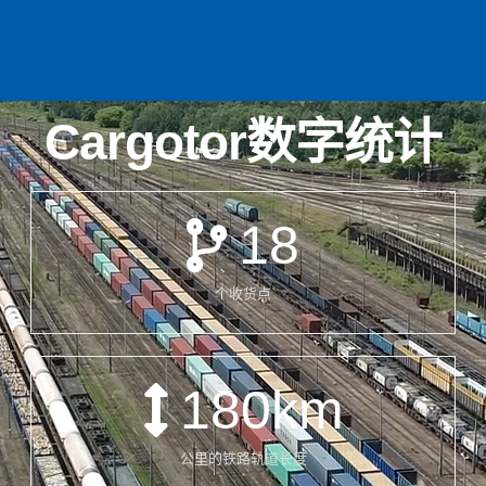
Cargotor数字统计
18
个收货点
180
km
公里的铁路轨道长度