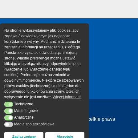
Na stronie wykorzystujemy pliki cookies, aby
zapewnić odwiedzającym jak najlepsze
korzystanie z witryny. Mechanizm działania to
zapisanie informacji na urządzeniu, z którego
Państwo korzystacie odwiedzając niniejszą
stronę. Własne preferencje można ustawić
klikając w przełącznik przy odpowiednim polu
(włączenie lub wyłączenie danego typu
cookies). Preferencje można zmienić w
dowolnym momencie. Niektóre ze stosowanych
plików cookies (techniczne) są niezbędne do
poprawnego funkcjonowania strony, toteż ich
wyłączenie nie jest możliwe.
Więcej informacji
Techniczne
Techniczne
Marketingowe
Marketingowe
Analityczne
Analityczne
Copyright 2026 Cargotor | Wszelkie prawa
Media społecznościowe
Media społecznościowe
zastrzeżone
Zapisz zmiany
Akceptuję