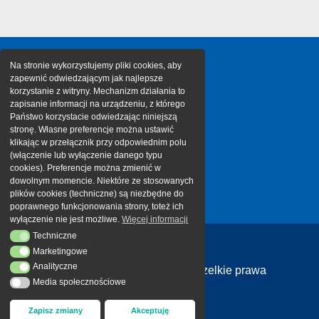
Na stronie wykorzystujemy pliki cookies, aby
zapewnić odwiedzającym jak najlepsze
korzystanie z witryny. Mechanizm działania to
zapisanie informacji na urządzeniu, z którego
Państwo korzystacie odwiedzając niniejszą
stronę. Własne preferencje można ustawić
klikając w przełącznik przy odpowiednim polu
(włączenie lub wyłączenie danego typu
cookies). Preferencje można zmienić w
dowolnym momencie. Niektóre ze stosowanych
plików cookies (techniczne) są niezbędne do
poprawnego funkcjonowania strony, toteż ich
wyłączenie nie jest możliwe.
Więcej informacji
Techniczne
Techniczne
Marketingowe
Marketingowe
Analityczne
Analityczne
Copyright 2026 Cargotor | Wszelkie prawa
Media społecznościowe
Media społecznościowe
zastrzeżone
Zapisz zmiany
Akceptuję