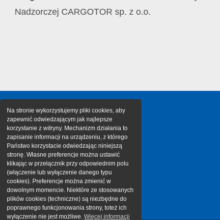
Nadzorczej CARGOTOR sp. z o.o.
Na stronie wykorzystujemy pliki cookies, aby
zapewnić odwiedzającym jak najlepsze
korzystanie z witryny. Mechanizm działania to
zapisanie informacji na urządzeniu, z którego
Państwo korzystacie odwiedzając niniejszą
stronę. Własne preferencje można ustawić
klikając w przełącznik przy odpowiednim polu
(włączenie lub wyłączenie danego typu
cookies). Preferencje można zmienić w
dowolnym momencie. Niektóre ze stosowanych
plików cookies (techniczne) są niezbędne do
poprawnego funkcjonowania strony, toteż ich
wyłączenie nie jest możliwe.
Więcej informacji