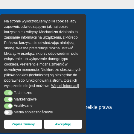
Na stronie wykorzystujemy pliki cookies, aby
zapewnić odwiedzającym jak najlepsze
korzystanie z witryny. Mechanizm działania to
zapisanie informacji na urządzeniu, z którego
Państwo korzystacie odwiedzając niniejszą
stronę. Własne preferencje można ustawić
klikając w przełącznik przy odpowiednim polu
(włączenie lub wyłączenie danego typu
cookies). Preferencje można zmienić w
dowolnym momencie. Niektóre ze stosowanych
plików cookies (techniczne) są niezbędne do
poprawnego funkcjonowania strony, toteż ich
wyłączenie nie jest możliwe.
Więcej informacji
Techniczne
Techniczne
Marketingowe
Marketingowe
Analityczne
Analityczne
Copyright 2026 Cargotor | Wszelkie prawa
Media społecznościowe
Media społecznościowe
zastrzeżone
Zapisz zmiany
Akceptuję