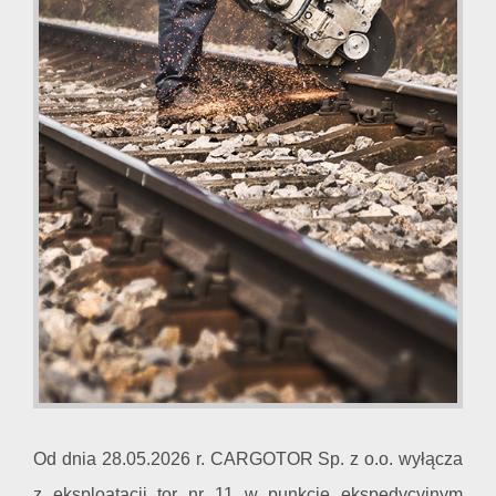
Od dnia 28.05.2026 r. CARGOTOR Sp. z o.o. wyłącza
z eksploatacji tor nr 11 w punkcie ekspedycyjnym