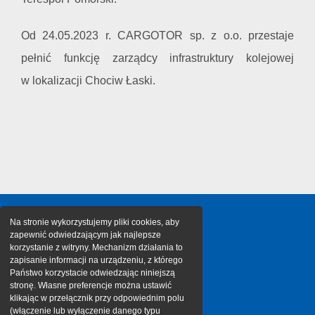
Od 24.05.2023 r. CARGOTOR sp. z o.o. przestaje
pełnić funkcję zarządcy infrastruktury kolejowej
w lokalizacji Chociw Łaski.
Na stronie wykorzystujemy pliki cookies, aby
zapewnić odwiedzającym jak najlepsze
korzystanie z witryny. Mechanizm działania to
zapisanie informacji na urządzeniu, z którego
Państwo korzystacie odwiedzając niniejszą
stronę. Własne preferencje można ustawić
klikając w przełącznik przy odpowiednim polu
(włączenie lub wyłączenie danego typu