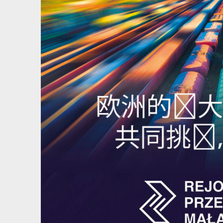
View
Larger
Image