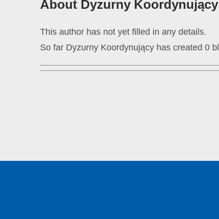
About
Dyzurny Koordynujący
This author has not yet filled in any details.
So far Dyzurny Koordynujący has created 0 bl