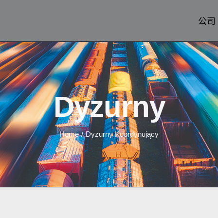
公司
Dyzurny
Home
/
Dyzurny Koordynujący