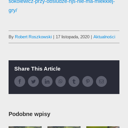
sokolewicz-przy-obsludze-njs-nie-ma-miekkiej-
gry/
By
Robert Roszkowski
|
17 listopada, 2020
|
Aktualności
Share This Article
Facebook
Twitter
LinkedIn
WhatsApp
Tumblr
Pinterest
Email
Podobne wpisy