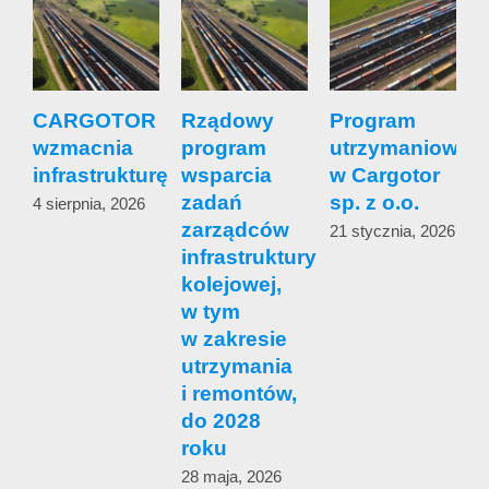
CARGOTOR
Rządowy
Program
wzmacnia
program
utrzymaniowy
s
infrastrukturę
wsparcia
w Cargotor
zadań
sp. z o.o.
4 sierpnia, 2026
zarządców
s
21 stycznia, 2026
infrastruktury
c
kolejowej,
w tym
1
w zakresie
utrzymania
i remontów,
do 2028
roku
28 maja, 2026