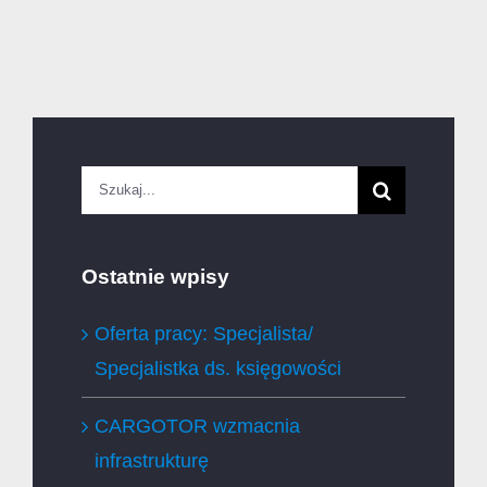
Szukaj
Ostatnie wpisy
Oferta pracy: Specjalista/
Specjalistka ds. księgowości
CARGOTOR wzmacnia
infrastrukturę