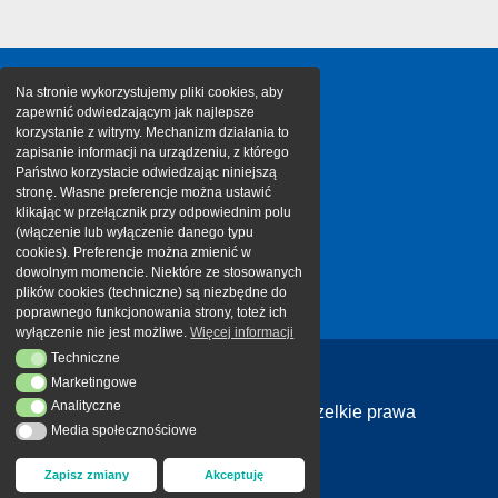
Na stronie wykorzystujemy pliki cookies, aby
zapewnić odwiedzającym jak najlepsze
korzystanie z witryny. Mechanizm działania to
zapisanie informacji na urządzeniu, z którego
Państwo korzystacie odwiedzając niniejszą
stronę. Własne preferencje można ustawić
klikając w przełącznik przy odpowiednim polu
(włączenie lub wyłączenie danego typu
cookies). Preferencje można zmienić w
dowolnym momencie. Niektóre ze stosowanych
plików cookies (techniczne) są niezbędne do
poprawnego funkcjonowania strony, toteż ich
wyłączenie nie jest możliwe.
Więcej informacji
Techniczne
Techniczne
Marketingowe
Marketingowe
Analityczne
Analityczne
Copyright 2026 Cargotor | Wszelkie prawa
Media społecznościowe
Media społecznościowe
zastrzeżone
Zapisz zmiany
Akceptuję