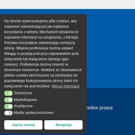
Na stronie wykorzystujemy pliki cookies, aby
zapewnić odwiedzającym jak najlepsze
korzystanie z witryny. Mechanizm działania to
zapisanie informacji na urządzeniu, z którego
Państwo korzystacie odwiedzając niniejszą
stronę. Własne preferencje można ustawić
klikając w przełącznik przy odpowiednim polu
(włączenie lub wyłączenie danego typu
cookies). Preferencje można zmienić w
dowolnym momencie. Niektóre ze stosowanych
plików cookies (techniczne) są niezbędne do
poprawnego funkcjonowania strony, toteż ich
wyłączenie nie jest możliwe.
Więcej informacji
Techniczne
Techniczne
Marketingowe
Marketingowe
Analityczne
Analityczne
Copyright 2026 Cargotor | Wszelkie prawa
Media społecznościowe
Media społecznościowe
zastrzeżone
Zapisz zmiany
Akceptuję