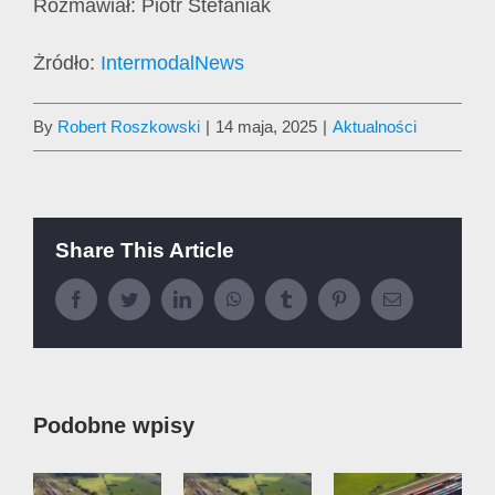
Rozmawiał: Piotr Stefaniak
Żródło:
IntermodalNews
By
Robert Roszkowski
|
14 maja, 2025
|
Aktualności
Share This Article
Facebook
Twitter
LinkedIn
WhatsApp
Tumblr
Pinterest
Email
Podobne wpisy