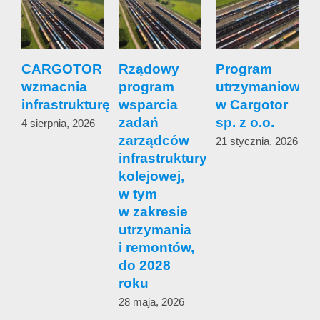
CARGOTOR
Rządowy
Program
wzmacnia
program
utrzymaniowy
s
infrastrukturę
wsparcia
w Cargotor
zadań
sp. z o.o.
4 sierpnia, 2026
zarządców
s
21 stycznia, 2026
infrastruktury
c
kolejowej,
w tym
1
w zakresie
utrzymania
i remontów,
do 2028
roku
28 maja, 2026