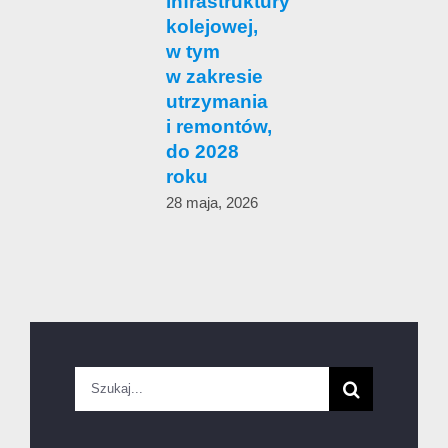
infrastruktury
c
kolejowej,
w tym
1
w zakresie
utrzymania
i remontów,
do 2028
roku
28 maja, 2026
Szukaj