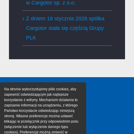
w Cargotor sp. z o.o.
Z dniem 16 stycznia 2026 spółka
Cargotor stała się częścią Grupy
PLK
Na stronie wykorzystujemy pliki cookies, aby
zapewnić odwiedzającym jak najlepsze
korzystanie z witryny. Mechanizm działania to
zapisanie informacji na urządzeniu, z którego
Państwo korzystacie odwiedzając niniejszą
stronę. Własne preferencje można ustawić
klikając w przełącznik przy odpowiednim polu
(włączenie lub wyłączenie danego typu
cookies). Preferencje można zmienić w