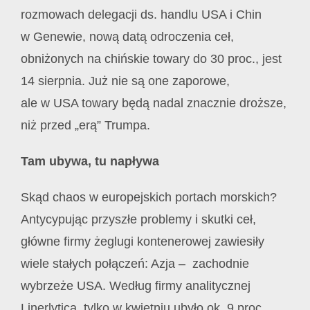
rozmowach delegacji ds. handlu USA i Chin
w Genewie, nową datą odroczenia ceł,
obniżonych na chińskie towary do 30 proc., jest
14 sierpnia. Już nie są one zaporowe,
ale w USA towary będą nadal znacznie droższe,
niż przed „erą” Trumpa.
Tam ubywa, tu napływa
Skąd chaos w europejskich portach morskich?
Antycypując przyszłe problemy i skutki ceł,
główne firmy żeglugi kontenerowej zawiesiły
wiele stałych połączeń: Azja – zachodnie
wybrzeże USA. Według firmy analitycznej
Linerlytica, tylko w kwietniu ubyło ok. 9 proc.