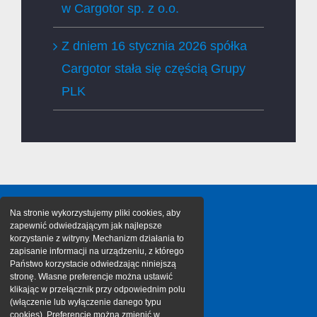
w Cargotor sp. z o.o.
Z dniem 16 stycznia 2026 spółka
Cargotor stała się częścią Grupy
PLK
Na stronie wykorzystujemy pliki cookies, aby
zapewnić odwiedzającym jak najlepsze
korzystanie z witryny. Mechanizm działania to
zapisanie informacji na urządzeniu, z którego
Państwo korzystacie odwiedzając niniejszą
stronę. Własne preferencje można ustawić
klikając w przełącznik przy odpowiednim polu
(włączenie lub wyłączenie danego typu
cookies). Preferencje można zmienić w