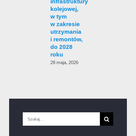
infrastruktury
c
kolejowej,
w tym
1
w zakresie
utrzymania
i remontów,
do 2028
roku
28 maja, 2026
Szukaj