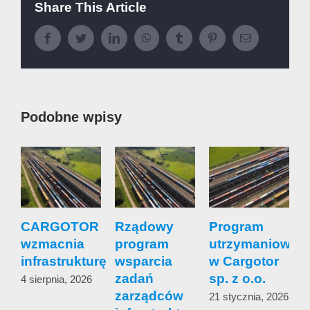
Share This Article
Facebook
Twitter
LinkedIn
WhatsApp
Tumblr
Pinterest
Email
Podobne wpisy
CARGOTOR
Rządowy
Program
wzmacnia
program
utrzymaniowy
s
infrastrukturę
wsparcia
w Cargotor
zadań
sp. z o.o.
4 sierpnia, 2026
zarządców
s
21 stycznia, 2026