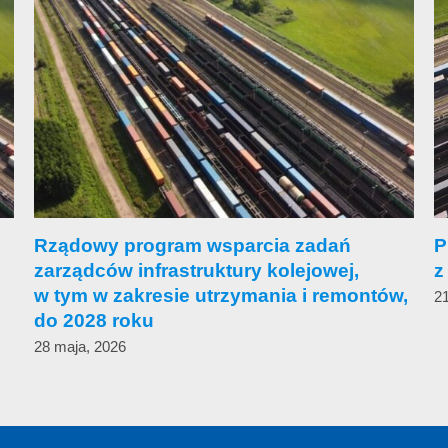
Rządowy program wsparcia zadań
P
zarządców infrastruktury kolejowej,
z
w tym w zakresie utrzymania i remontów,
21
do 2028 roku
28 maja, 2026