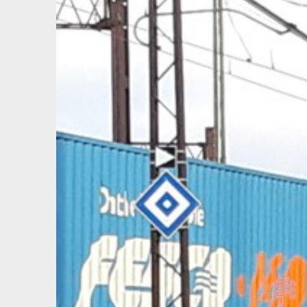
View
Larger
Image