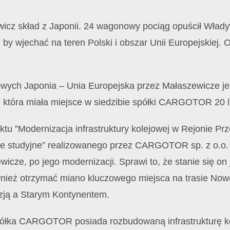
wicz skład z Japonii. 24 wagonowy pociąg opuścił Władyw
 by wjechać na teren Polski i obszar Unii Europejskiej.
rowych Japonia – Unia Europejska przez Małaszewicze je
i, która miała miejsce w siedzibie spółki CARGOTOR 20 
u ”Modernizacja infrastruktury kolejowej w Rejonie Prz
ce studyjne” realizowanego przez CARGOTOR sp. z o.o.
icze, po jego modernizacji. Sprawi to, że stanie się o
wnież otrzymać miano kluczowego miejsca na trasie N
Azją a Starym Kontynentem.
Spółka CARGOTOR posiada rozbudowaną infrastrukturę ko