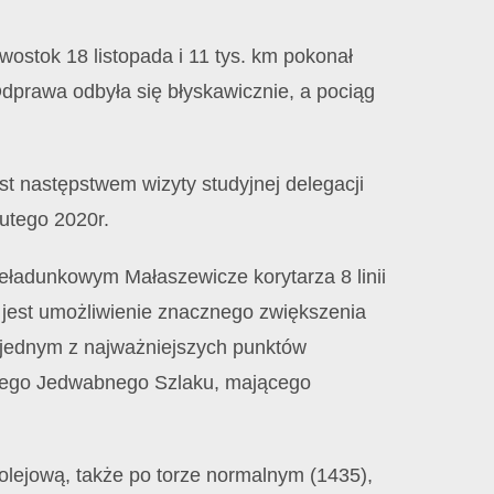
ostok 18 listopada i 11 tys. km pokonał
 Odprawa odbyła się błyskawicznie, a pociąg
st następstwem wizyty studyjnej delegacji
lutego 2020r.
eładunkowym Małaszewicze korytarza 8 linii
 jest umożliwienie znacznego zwiększenia
n jednym z najważniejszych punktów
owego Jedwabnego Szlaku, mającego
lejową, także po torze normalnym (1435),