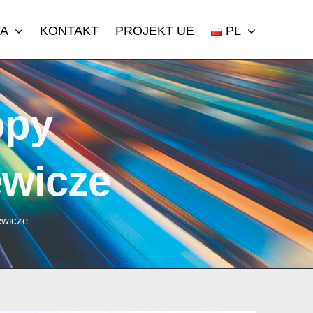
TA
KONTAKT
PROJEKT UE
PL
opy
ewicze
zewicze