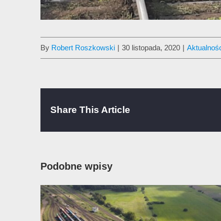
By
Robert Roszkowski
|
30 listopada, 2020
|
Aktualnoś
Share This Article
Podobne wpisy