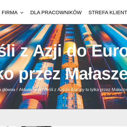
FIRMA
DLA PRACOWNIKÓW
STREFA KLIEN
śli z Azji do Eur
lko przez Małasz
a główna
/
Aktualności
/
Jeśli z Azji do Europy to tylko przez Małas