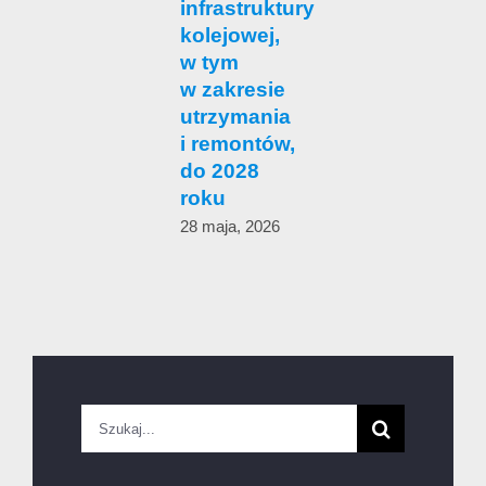
infrastruktury
c
kolejowej,
w tym
1
w zakresie
utrzymania
i remontów,
do 2028
roku
28 maja, 2026
Szukaj