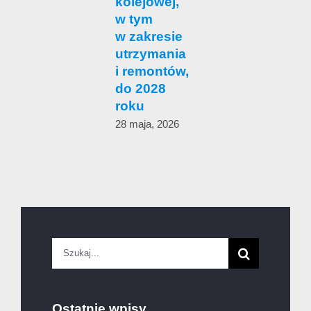
kolejowej,
w tym
1
w zakresie
utrzymania
i remontów,
do 2028
roku
28 maja, 2026
Szukaj
Ostatnie wpisy