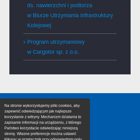
ds. nawierzchni i podtorza
w Biurze Utrzymania Infrastruktury
Kolejowej
Program utrzymaniowy
w Cargotor sp. z o.o.
Na stronie wykorzystujemy pliki cookies, aby
zapewnić odwiedzającym jak najlepsze
korzystanie z witryny. Mechanizm działania to
zapisanie informacji na urządzeniu, z którego
Państwo korzystacie odwiedzając niniejszą
stronę. Własne preferencje można ustawić
klikając w przełącznik przy odpowiednim polu