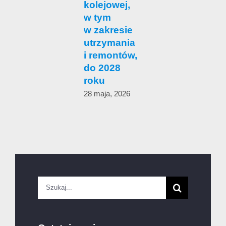
kolejowej,
w tym
1
w zakresie
utrzymania
i remontów,
do 2028
roku
28 maja, 2026
Szukaj