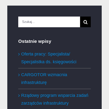
Szukaj
Ostatnie wpisy
Oferta pracy: Specjalista/
Specjalistka ds. księgowości
CARGOTOR wzmacnia
infrastrukturę
Rządowy program wsparcia zadań
zarządców infrastruktury