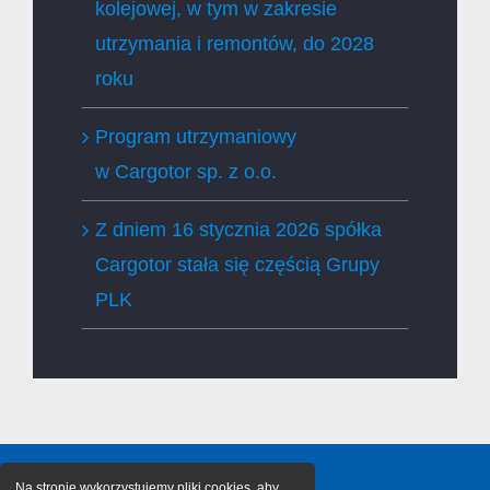
kolejowej, w tym w zakresie
utrzymania i remontów, do 2028
roku
Program utrzymaniowy
w Cargotor sp. z o.o.
Z dniem 16 stycznia 2026 spółka
Cargotor stała się częścią Grupy
PLK
Na stronie wykorzystujemy pliki cookies, aby