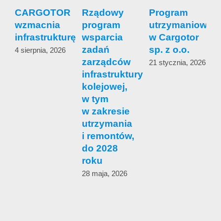
CARGOTOR
Rządowy
Program
wzmacnia
program
utrzymaniowy
s
infrastrukturę
wsparcia
w Cargotor
zadań
sp. z o.o.
4 sierpnia, 2026
zarządców
s
21 stycznia, 2026
infrastruktury
c
kolejowej,
w tym
1
w zakresie
utrzymania
i remontów,
do 2028
roku
28 maja, 2026