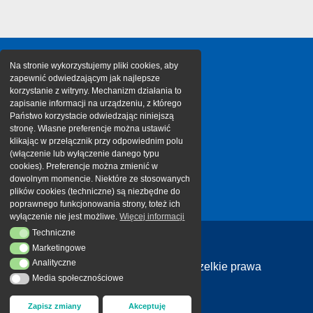
Na stronie wykorzystujemy pliki cookies, aby
zapewnić odwiedzającym jak najlepsze
korzystanie z witryny. Mechanizm działania to
zapisanie informacji na urządzeniu, z którego
Państwo korzystacie odwiedzając niniejszą
stronę. Własne preferencje można ustawić
klikając w przełącznik przy odpowiednim polu
(włączenie lub wyłączenie danego typu
cookies). Preferencje można zmienić w
dowolnym momencie. Niektóre ze stosowanych
plików cookies (techniczne) są niezbędne do
poprawnego funkcjonowania strony, toteż ich
wyłączenie nie jest możliwe.
Więcej informacji
Techniczne
Techniczne
Marketingowe
Marketingowe
Analityczne
Analityczne
Copyright 2026 Cargotor | Wszelkie prawa
Media społecznościowe
Media społecznościowe
zastrzeżone
Zapisz zmiany
Akceptuję