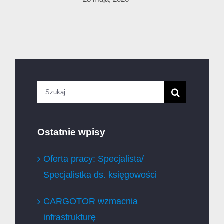
Szukaj
Ostatnie wpisy
Oferta pracy: Specjalista/
Specjalistka ds. księgowości
CARGOTOR wzmacnia
infrastrukturę