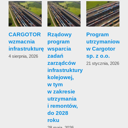
CARGOTOR
Rządowy
Program
wzmacnia
program
utrzymaniowy
s
infrastrukturę
wsparcia
w Cargotor
zadań
sp. z o.o.
4 sierpnia, 2026
zarządców
s
21 stycznia, 2026
infrastruktury
c
kolejowej,
w tym
1
w zakresie
utrzymania
i remontów,
do 2028
roku
28 maja, 2026