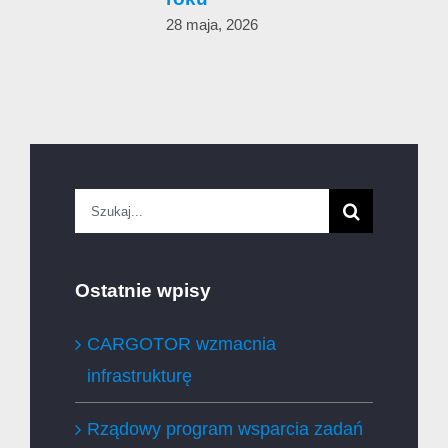
28 maja, 2026
Szukaj
Ostatnie wpisy
CARGOTOR wzmacnia
infrastrukturę
Rządowy program wsparcia zadań