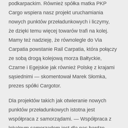
podkarpackim. R
ó
wnież spółka matka PKP
Cargo wspiera nasz projekt uruchamiania
nowych punkt
ó
w przeładunkowych i liczymy,
że dzięki temu więcej towar
ó
w trafi na kolej.
Mamy też nadzieję, że r
ó
wnolegle do Via
Carpatia powstanie Rail Carpatia, kt
ó
ra połączy
ze sobą drogą kolejową morza Bałtyckie,
Czarne i Egejskie jak również Polskę z krajami
sąsiednimi
—
skomentował Marek Słomka,
prezes spółki Cargotor.
Dla projekt
ó
w takich jak otwieranie nowych
punkt
ó
w przeładunkowych istotna jest
współpraca z samorządami. — Współpraca z