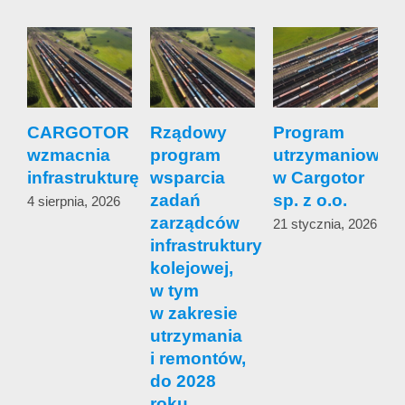
CARGOTOR
Rządowy
Program
wzmacnia
program
utrzymaniowy
s
infrastrukturę
wsparcia
w Cargotor
zadań
sp. z o.o.
4 sierpnia, 2026
zarządców
s
21 stycznia, 2026
infrastruktury
c
kolejowej,
w tym
1
w zakresie
utrzymania
i remontów,
do 2028
roku