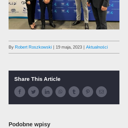
By
Robert Roszkowski
|
19 maja, 2023
|
Aktualności
Share This Article
Facebook
Twitter
LinkedIn
WhatsApp
Tumblr
Pinterest
Email
Podobne wpisy