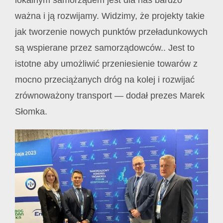
lokalnym samorządem jest dla nas bardzo
ważna i ją rozwijamy. Widzimy, że projekty takie
jak tworzenie nowych punkt
ó
w przeładunkowych
są wspierane przez samorządowc
ó
w.. Jest to
istotne aby umożliwić przeniesienie towarów z
mocno przeciążanych dróg na kolej i rozwijać
zrównoważony transport — dodał prezes Marek
Słomka.