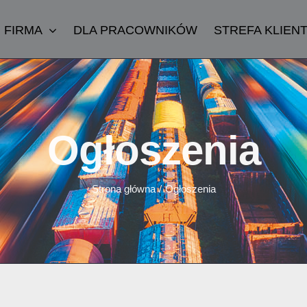
FIRMA
DLA PRACOWNIKÓW
STREFA KLIEN
Ogłoszenia
Strona główna
/
Ogłoszenia