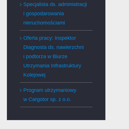
Specjalista ds. administracji
i gospodarowania
nieruchomościami
Oferta pracy: Inspektor
Diagnosta ds. nawierzchni
i podtorza w Biurze
Utrzymania Infrastruktury
Kolejowej
Program utrzymaniowy
w Cargotor sp. z o.o.