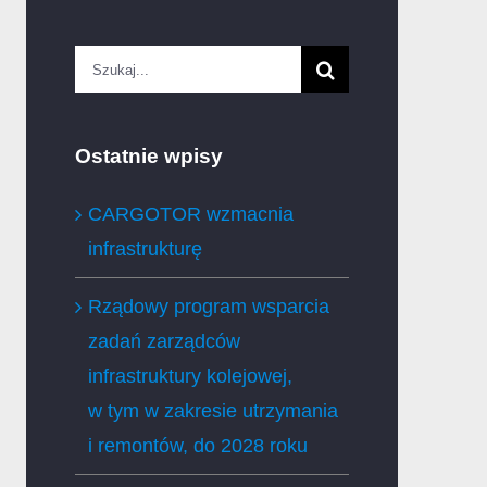
Szukaj
Ostatnie wpisy
CARGOTOR wzmacnia
infrastrukturę
Rządowy program wsparcia
zadań zarządców
infrastruktury kolejowej,
w tym w zakresie utrzymania
i remontów, do 2028 roku