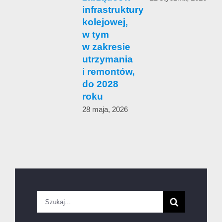
infrastruktury
c
kolejowej,
w tym
1
w zakresie
utrzymania
i remontów,
do 2028
roku
28 maja, 2026
Szukaj