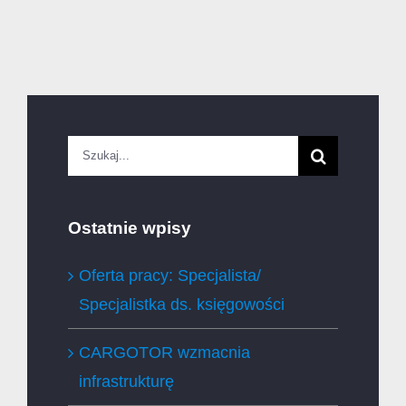
Szukaj
Ostatnie wpisy
Oferta pracy: Specjalista/
Specjalistka ds. księgowości
CARGOTOR wzmacnia
infrastrukturę