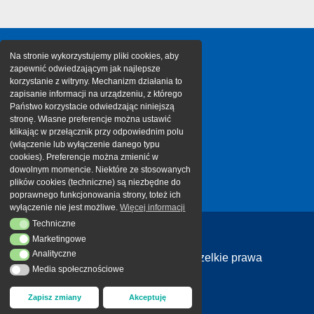
Na stronie wykorzystujemy pliki cookies, aby
zapewnić odwiedzającym jak najlepsze
korzystanie z witryny. Mechanizm działania to
zapisanie informacji na urządzeniu, z którego
Państwo korzystacie odwiedzając niniejszą
stronę. Własne preferencje można ustawić
klikając w przełącznik przy odpowiednim polu
(włączenie lub wyłączenie danego typu
cookies). Preferencje można zmienić w
dowolnym momencie. Niektóre ze stosowanych
plików cookies (techniczne) są niezbędne do
poprawnego funkcjonowania strony, toteż ich
wyłączenie nie jest możliwe.
Więcej informacji
Techniczne
Techniczne
Marketingowe
Marketingowe
Analityczne
Analityczne
Copyright 2026 Cargotor | Wszelkie prawa
Media społecznościowe
Media społecznościowe
zastrzeżone
Zapisz zmiany
Akceptuję