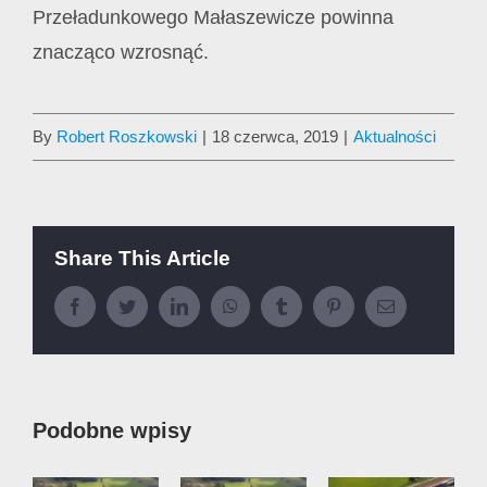
Przeładunkowego Małaszewicze powinna
znacząco wzrosnąć.
By
Robert Roszkowski
|
18 czerwca, 2019
|
Aktualności
Share This Article
Facebook
Twitter
LinkedIn
WhatsApp
Tumblr
Pinterest
Email
Podobne wpisy