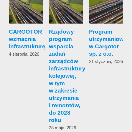
CARGOTOR
Rządowy
Program
wzmacnia
program
utrzymaniowy
s
infrastrukturę
wsparcia
w Cargotor
zadań
sp. z o.o.
4 sierpnia, 2026
zarządców
s
21 stycznia, 2026
infrastruktury
c
kolejowej,
w tym
1
w zakresie
utrzymania
i remontów,
do 2028
roku
28 maja, 2026