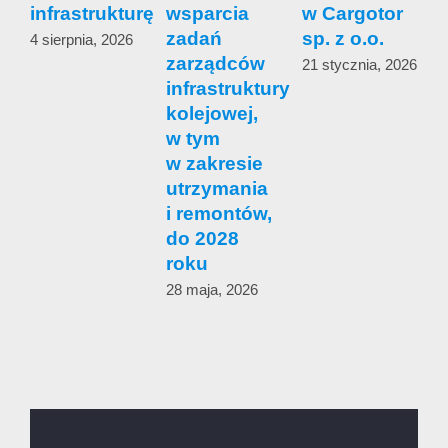
infrastrukturę
wsparcia
w Cargotor
zadań
sp. z o.o.
4 sierpnia, 2026
zarządców
s
21 stycznia, 2026
infrastruktury
c
kolejowej,
w tym
1
w zakresie
utrzymania
i remontów,
do 2028
roku
28 maja, 2026