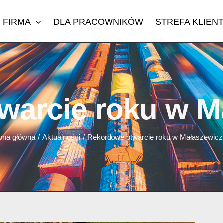
FIRMA
DLA PRACOWNIKÓW
STREFA KLIEN
warcie roku w M
ona główna
/
Aktualności
/
Rekordowe otwarcie roku w Małaszewic