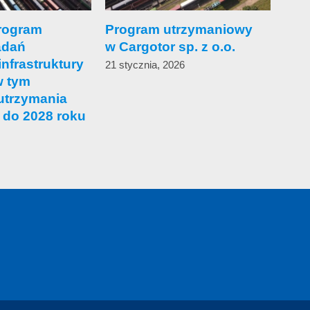
rogram
Program utrzymaniowy
Z d
adań
w Cargotor sp. z o.o.
spół
nfrastruktury
czę
21 stycznia, 2026
w tym
16 st
utrzymania
 do 2028 roku