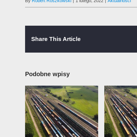
By
Robert Roszkowski
|
1 lutego, 2022
|
Aktualności
Share This Article
Podobne wpisy