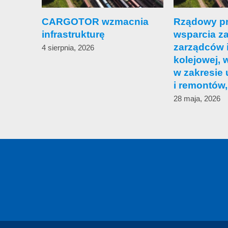
CARGOTOR wzmacnia
Rządowy p
infrastrukturę
wsparcia z
zarządców i
4 sierpnia, 2026
kolejowej, 
w zakresie 
i remontów,
28 maja, 2026