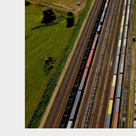
View
Larger
Image