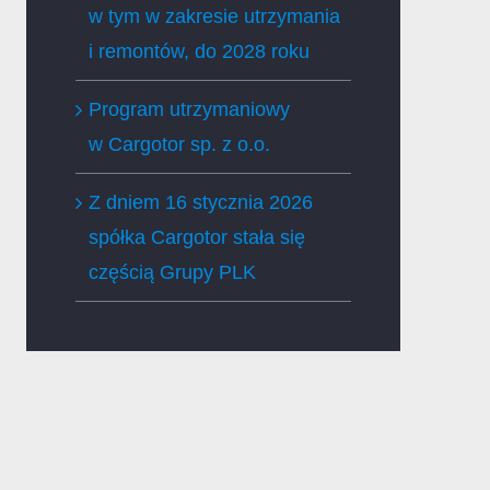
w tym w zakresie utrzymania
i remontów, do 2028 roku
Program utrzymaniowy
w Cargotor sp. z o.o.
Z dniem 16 stycznia 2026
spółka Cargotor stała się
częścią Grupy PLK