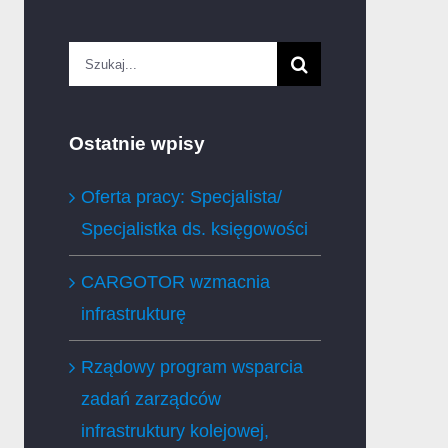
Szukaj
Ostatnie wpisy
Oferta pracy: Specjalista/
Specjalistka ds. księgowości
CARGOTOR wzmacnia
infrastrukturę
Rządowy program wsparcia
zadań zarządców
infrastruktury kolejowej,