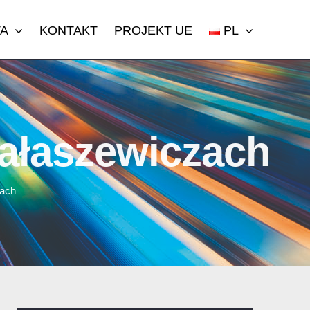
TA
KONTAKT
PROJEKT UE
PL
ałaszewiczach
zach